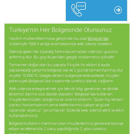
Türkiye'nin Her Bölgesinde Olursunuz
Yazılım mühendilerimizce geliştirilen bu özel
Bölgesel Seo
sistemiyle 1500 il ve ilçe aramalarında web siteniz listelenir.
Sitenize gelen her ziyaretçi farkında olmadan sitenizin gücünü
arttırmış olur. Bu güç ile yeniden google sıralamanız yükselir.
Tamamen doğal olan bu yapıyla 5 kişilik bir ekibin 6 ayda
yapabileceği çalışma bölgesel seo ile 2 günde tamamlanmış olur
ve yıllık 15.000 TL Google reklam bütçesiyle elde edilecek müşteri
potansiyeli
Bölgesel Seo
sayesinde ücretsiz olarak sağlanır.
Web sitenize entegre etmek için teknik bilgi gerekmez ve destek
ekibimiz daima size destek olacaktır. Bölgesel Seo kullanan
müşterilerimizden aldığımız en önemli bildirim: "Şuan hiç reklam
parası harcamıyorum ama telefonlarımız çalıyor ve güzel
siparişler alıyoruz." yorumlarıdır. Sizlerde web sitenizi etkili ve etkin
kullanabilirsiniz.
Bölgesel kullanım memnun olan müşterilerimiz çevresine tavsiye
ediyor ve referansla 2 satış yapıldığında 2. yılını ücretsiz