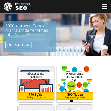
3000 kelimede Google
Aramalarında Yer Almak
İster Misiniz?
HIZLI TALEP FORMU