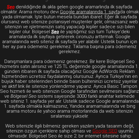
Seo
denildiğinde ilk akla gelen google aramarlında ilk sayfada
olmaktır. Arama motoru devi
Google aramalarında 1. sayfa
da olmak
yada olmamak. İşte bütün mesela bundan ibaret. Eğer ilk sayfada
olursanız web sitenize potansiyel müşteriler gelir, olmazsanız web
sitenizin ve işletmenizin satış yapacağı kişiler sadece sizi bilen
kişiler olur. Bölgesel
Seo
ile yaptığımız sizi tüm Türkiye'deki
aramalarda ilk sayfaya getirerek cironuzu arttırmak. Google
aramalarında web siteniz ilk sayfada yer alabilir. Üstelik bunun için
her ay para ödemeniz gerekmez. Tıklama başına para ödemeniz
gerekmez.
Danışmanlara para ödemeniz gerekmez. Bir kere Bölgesel Seo
hizmetini satın alırsınız ve 125 TL değerinde google aramalarında 1.
günden itibaren ilk sayfada olacağınız Google AdWords Reklam
hizmetinden ücretsiz faydalanmış olursunuz. Ayrıca Türkiye'nin en
büyük haber sitelerinden birinde basın bülteninizi ücretsiz yayınlar
ve aktif link ile sitenize yönlendirme yaparız. Ayrıca Basic Tampon
Seo hizmeti ile web sitenizin Google tarafından sevilmesini sağlarız
ve
Bölgesel Seo
sistemi sayesinde 3000 farklı anahtar kelimede
web siteniz 1. sayfada yer alır. Üstelik sadece Google aramalarında
1. sayfada olmakla kalmazsınız, Yandex aramamalarında ve bing
arama motoru ile yahoo arama motorlarında da web sitenizin
sıralaması yükselir.
Web sitenizle ilgili bilmeniz gereken yazılım yada tasarım değil,
sitenizin özgün içeriklere sahip olması ve
Google SEO
uyumlu
olmasıdır. Bölgesel Seo ile size 2. bir internet sitesine sahip