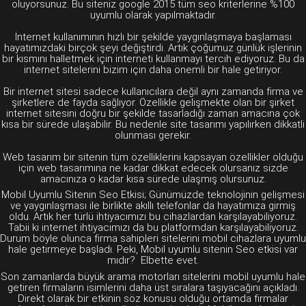
oluyorsunuz. Bu siteniz google 2015 tüm seo kriterlerine %100
uyumlu olarak yapılmaktadır.
İnternet kullanımının hızlı bir şekilde yaygınlaşmaya başlaması
hayatımızdaki birçok şeyi değiştirdi. Artık çoğumuz günlük işlerinin
bir kısmını halletmek için interneti kullanmayı tercih ediyoruz. Bu da
internet sitelerini bizim için daha önemli bir hale getiriyor.
Bir internet sitesi sadece kullanıcılara değil aynı zamanda firma ve
şirketlere de fayda sağlıyor. Özellikle gelişmekte olan bir şirket
internet sitesini doğru bir şekilde tasarladığı zaman amacına çok
kısa bir sürede ulaşabilir. Bu nedenle site tasarımı yapılırken dikkatli
olunması gerekir.
Web tasarım bir sitenin tüm özelliklerini kapsayan özellikler olduğu
için web tasarımına ne kadar dikkat edecek olursanız sizde
amacınıza o kadar kısa sürede ulaşmış olursunuz.
Mobil Uyumlu Sitenin Seo Etkisi; Günümüzde teknolojinin gelişmesi
ve yaygınlaşması ile birlikte akıllı telefonlar da hayatımıza girmiş
oldu. Artık her türlü ihtiyacımızı bu cihazlardan karşılayabiliyoruz.
Tabii ki internet ihtiyacımızı da bu platformdan karşılayabiliyoruz.
Durum böyle olunca firma sahipleri sitelerini mobil cihazlara uyumlu
hale getirmeye başladı. Peki, Mobil uyumlu sitenin Seo etkisi var
mıdır? Elbette evet.
Son zamanlarda büyük arama motorları sitelerini mobil uyumlu hale
getiren firmaların isimlerini daha üst sıralara taşıyacağını açıkladı.
Direkt olarak bir etkinin söz konusu olduğu ortamda firmalar