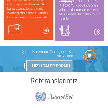
kampanya:
1000,00 TL+Kdv
mobil uyumlu olmasa bile
(1180,00 TL) değerinde ürün
kuracağımız bu sistemle
ve hizmetler tamamen hediye
ziyaretçileriniz mobil uyumlu
edilir. Sıradışı bir deneyim için
bir site deneyimi yaşayacak.
hazırlanın.
Şimdi Başvurun, Gün İçinde Sizi
Arayalımm
Referanslarımız