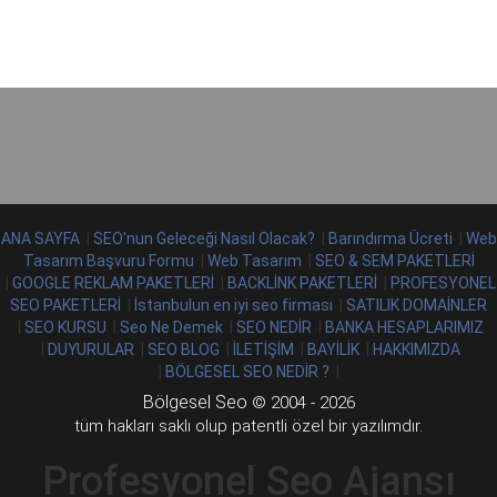
ANA SAYFA
|
SEO'nun Geleceği Nasıl Olacak?
|
Barındırma Ücreti
|
Web
Tasarım Başvuru Formu
|
Web Tasarım
|
SEO & SEM PAKETLERİ
|
GOOGLE REKLAM PAKETLERİ
|
BACKLİNK PAKETLERİ
|
PROFESYONEL
SEO PAKETLERİ
|
İstanbulun en iyi seo firması
|
SATILIK DOMAİNLER
|
SEO KURSU
|
Seo Ne Demek
|
SEO NEDİR
|
BANKA HESAPLARIMIZ
|
DUYURULAR
|
SEO BLOG
|
İLETİŞİM
|
BAYİLİK
|
HAKKIMIZDA
|
BÖLGESEL SEO NEDİR ?
|
Bölgesel Seo
© 2004 - 2026
tüm hakları saklı olup patentli özel bir yazılımdır.
Profesyonel Seo Ajansı