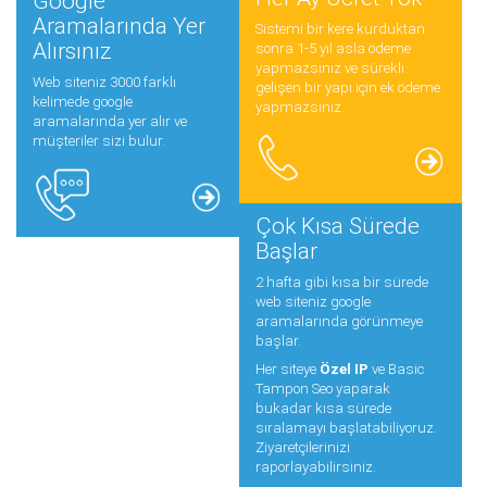
Google
Aramalarında Yer
Sistemi bir kere kurduktan
Alırsınız
sonra 1-5 yıl asla ödeme
yapmazsınız ve sürekli
Web siteniz 3000 farklı
gelişen bir yapı için ek ödeme
kelimede google
yapmazsınız.
aramalarında yer alır ve
müşteriler sizi bulur.
Çok Kısa Sürede
Başlar
2 hafta gibi kısa bir sürede
web siteniz google
aramalarında görünmeye
başlar.
Her siteye
Özel IP
ve Basic
Tampon Seo yaparak
bukadar kısa sürede
sıralamayı başlatabiliyoruz.
Ziyaretçilerinizi
raporlayabilirsiniz.