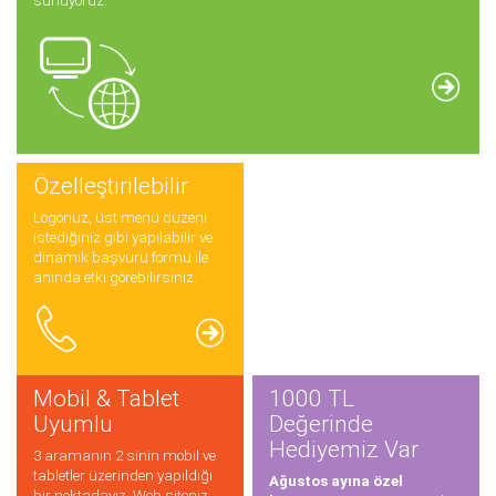
sunuyoruz.
Özelleştirilebilir
Logonuz, üst menü düzeni
istediğiniz gibi yapılabilir ve
dinamik başvuru formu ile
anında etki görebilirsiniz.
Mobil & Tablet
1000 TL
Uyumlu
Değerinde
Hediyemiz Var
3 aramanın 2 sinin mobil ve
tabletler üzerinden yapıldığı
Ağustos ayına özel
bir noktadayız. Web siteniz